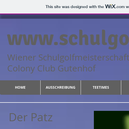
This site was designed with the
.com
we
www.schulgol
Wiener Schulgolfmeisterschaf
Colony Club Guten
HOME
AUSSCHREIBUNG
TEETIMES
Der Patz