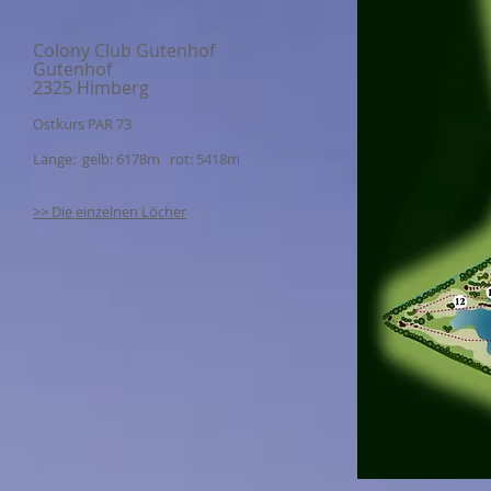
Colony Club Gutenhof
Gutenhof
2325 Himberg
Ostkurs PAR 73
Länge: gelb: 6178m rot: 5418m
>> Die einzelnen Löcher