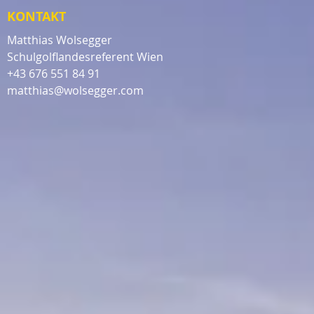
KONTAKT
Matthias Wolsegger
Schulgolflandesreferent Wien
​+43 676 551 84 91
matthias@wolsegger.com